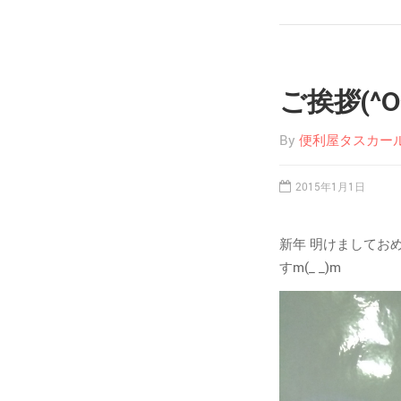
ご挨拶(^O
By
便利屋タスカー
2015年1月1日
新年 明けましておめ
すm(_ _)m