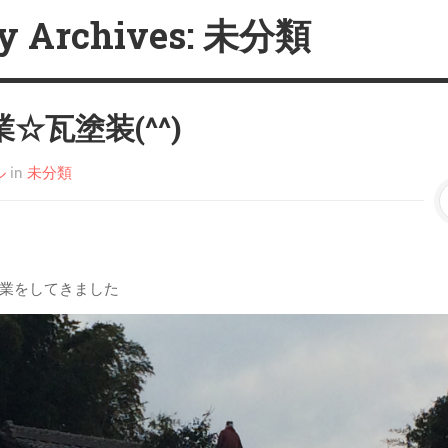
ry Archives: 未分類
☆瓦塗装(^^)
ル
in
未分類
業をしてきました