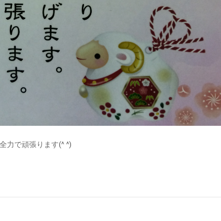
力で頑張ります(^ ^)