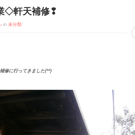
業◇軒天補修❢
ル
in
未分類
修に行ってきました(^^)