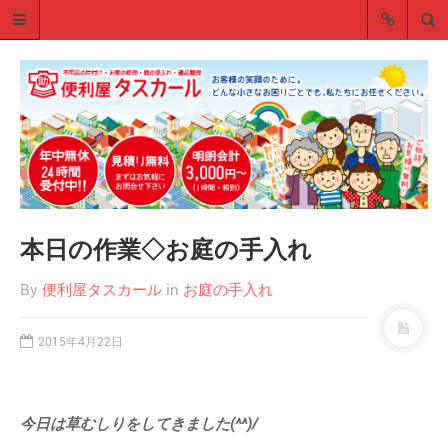
本日の作業◇お庭の手入れ
便利屋タスカールのブログ
便利屋タスカールのスタッフブログ
By
便利屋タスカール
in
お庭の手入れ
です。 不用品の処分・お家の修理・
庭の手入れ・遺品整理
2015年4月22日
■サイトメニュー
トップページ
今日は草むしりをしてきました(^^)/
会社概要