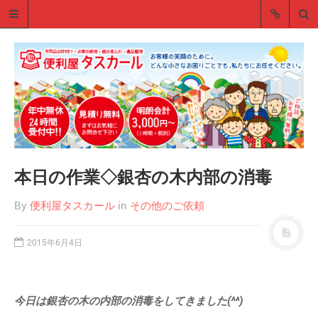
本日の作業◇銀杏の木内部の消毒
便利屋タスカールのブログ
便利屋タスカールのスタッフブログ
By
便利屋タスカール
in
その他のご依頼
です。 不用品の処分・お家の修理・
庭の手入れ・遺品整理
2015年6月4日
■サイトメニュー
トップページ
今日は銀杏の木の内部の消毒をしてきました(^^)
会社概要